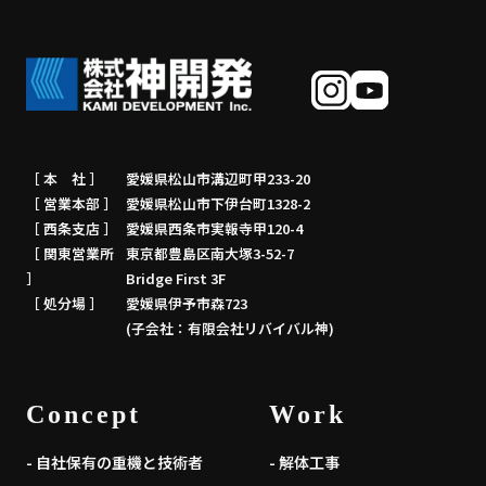
［ 本 社 ］
愛媛県松山市溝辺町甲233-20
［ 営業本部 ］
愛媛県松山市下伊台町1328-2
［ 西条支店 ］
愛媛県西条市実報寺甲120-4
［ 関東営業所
東京都豊島区南大塚3-52-7
］
Bridge First 3F
［ 処分場 ］
愛媛県伊予市森723
(子会社：有限会社リバイバル神)
Concept
Work
- 自社保有の重機と技術者
- 解体工事