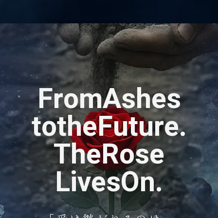
F
r
o
m
A
s
h
e
s
t
o
t
h
e
F
u
t
u
r
e
.
T
h
e
R
o
s
e
L
i
v
e
s
O
n
.