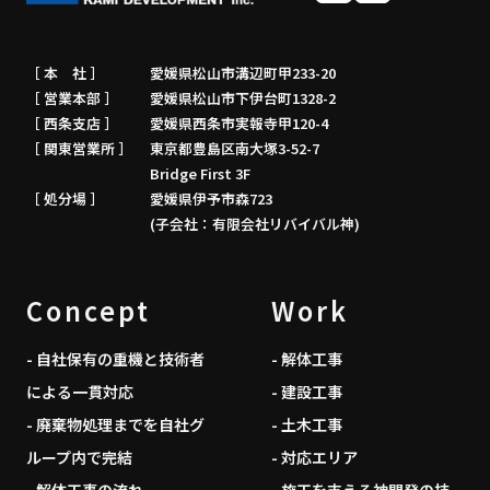
［ 本 社 ］
愛媛県松山市溝辺町甲233-20
［ 営業本部 ］
愛媛県松山市下伊台町1328-2
［ 西条支店 ］
愛媛県西条市実報寺甲120-4
［ 関東営業所 ］
東京都豊島区南大塚3-52-7
Bridge First 3F
［ 処分場 ］
愛媛県伊予市森723
(子会社：有限会社リバイバル神)
Concept
Work
- 自社保有の重機と技術者
- 解体工事
による一貫対応
- 建設工事
- 廃棄物処理までを自社グ
- 土木工事
ループ内で完結
- 対応エリア
- 解体工事の流れ
- 施工を支える神開発の技