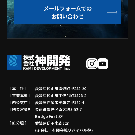
メールフォームでの
お問い合わせ
［ 本 社 ］
愛媛県松山市溝辺町甲233-20
［ 営業本部 ］
愛媛県松山市下伊台町1328-2
［ 西条支店 ］
愛媛県西条市実報寺甲120-4
［ 関東営業所
東京都豊島区南大塚3-52-7
］
Bridge First 3F
［ 処分場 ］
愛媛県伊予市森723
(子会社：有限会社リバイバル神)