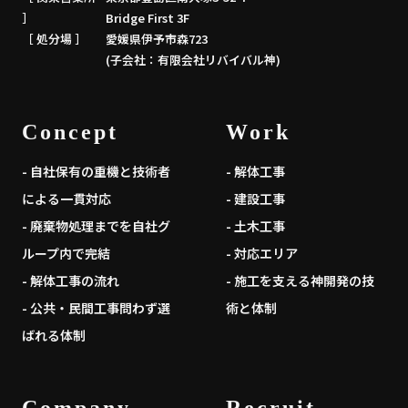
］
Bridge First 3F
［ 処分場 ］
愛媛県伊予市森723
(子会社：有限会社リバイバル神)
Concept
Work
- 自社保有の重機と技術者
- 解体工事
による一貫対応
- 建設工事
- 廃棄物処理までを自社グ
- 土木工事
ループ内で完結
- 対応エリア
- 解体工事の流れ
- 施工を支える神開発の技
- 公共・民間工事問わず選
術と体制
ばれる体制
Company
Recruit