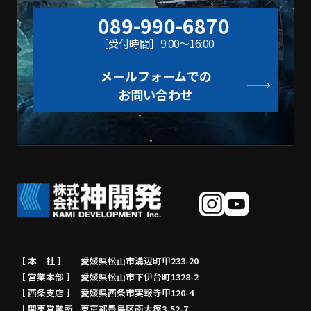
089-990-6870
［受付時間］9:00〜16:00
メールフォームでの
お問い合わせ
［ 本 社 ］
愛媛県松山市溝辺町甲233-20
［ 営業本部 ］
愛媛県松山市下伊台町1328-2
［ 西条支店 ］
愛媛県西条市実報寺甲120-4
［ 関東営業所
東京都豊島区南大塚3-52-7