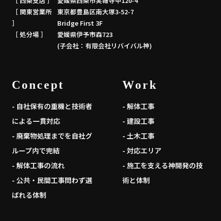
［ 西条支店 ］
愛媛県西条市実報寺甲120-4
［ 関東営業所
東京都豊島区南大塚3-52-7
］
Bridge First 3F
［ 処分場 ］
愛媛県伊予市森723
(子会社：有限会社リバイバル神)
Concept
Work
- 自社保有の重機と技術者
- 解体工事
による一貫対応
- 建設工事
- 廃棄物処理までを自社グ
- 土木工事
ループ内で完結
- 対応エリア
- 解体工事の流れ
- 施工を支える神開発の技
- 公共・民間工事問わず選
術と体制
ばれる体制