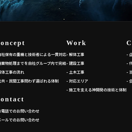
oncept
Work
C
 自社保有の重機と技術者による一貫対応
- 解体工事
-
 廃棄物処理までを自社グループ内で完結
- 建設工事
-
 解体工事の流れ
- 土木工事
-
 公共・民間工事問わず選ばれる体制
- 対応エリア
-
- 施工を支える神開発の技術と体制
ontact
 お電話でのお問い合わせ
 メールでのお問い合わせ