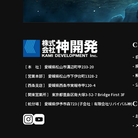
C
-
-
［ 本 社 ］
愛媛県松山市溝辺町甲233-20
-
［ 営業本部 ］
愛媛県松山市下伊台町1328-2
-
［ 西条支店 ］
愛媛県西条市実報寺甲120-4
［ 関東営業所 ］
東京都豊島区南大塚3-52-7
Bridge First 3F
C
［ 処分場 ］
愛媛県伊予市森723
(子会社：有限会社リバイバル神)
-
-