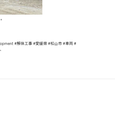
た。
elopment #解体工事 #愛媛県 #松山市 #車両 #
人