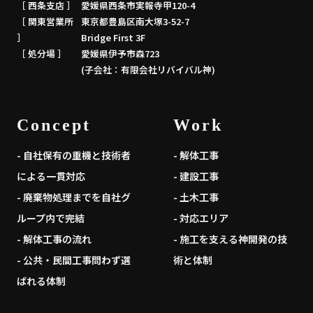
［ 西条支店 ］
愛媛県西条市実報寺甲120-4
［ 関東営業所
東京都豊島区南大塚3-52-7
］
Bridge First 3F
［ 処分場 ］
愛媛県伊予市森723
(子会社：有限会社リバイバル神)
Concept
Work
- 自社保有の重機と技術者
- 解体工事
による一貫対応
- 建設工事
- 廃棄物処理までを自社グ
- 土木工事
ループ内で完結
- 対応エリア
- 解体工事の流れ
- 施工を支える神開発の技
- 公共・民間工事問わず選
術と体制
ばれる体制